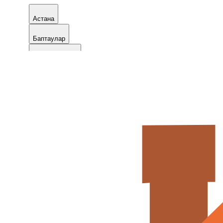
Астана
Баптаулар
+7 7781004947