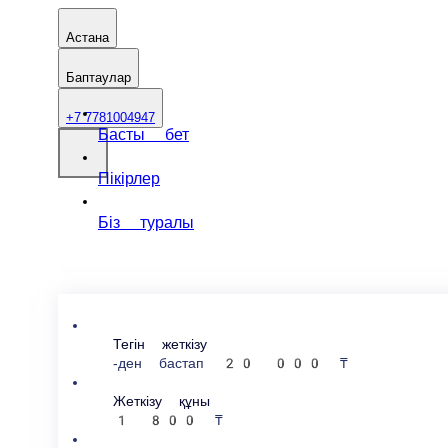
Астана
Баптаулар
+7 7781004947