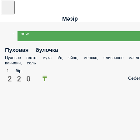
Мәзір
new
Пуховая булочка
Пуховое тесто: мука в/с, яйцо, молоко, сливочное масло
ванилин, соль
1 бір.
220 ₸
Себе