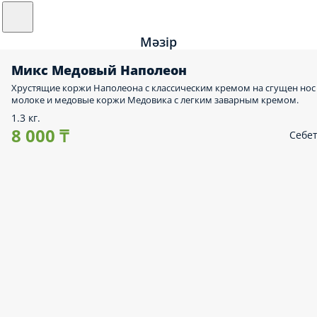
Мәзір
Микс Медовый Наполеон
Хрустящие коржи Наполеона с классическим кремом на сгущен нос
молоке и медовые коржи Медовика с легким заварным кремом.
1.3 кг.
8 000 ₸
Себе