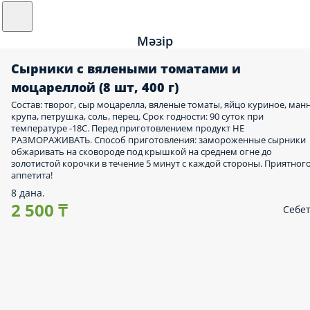
Мәзір
Сырники с вялеными томатами и
моцареллой (8 шт, 400 г)
Состав: творог, сыр моцарелла, вяленые томаты, яйцо куриное, ман
крупа, петрушка, соль, перец. Срок годности: 90 суток при
температуре -18С. Перед приготовлением продукт НЕ
РАЗМОРАЖИВАТЬ. Способ приготовления: замороженные сырники
обжаривать на сковороде под крышкой на среднем огне до
золотистой корочки в течение 5 минут с каждой стороны. Приятног
аппетита!
8 дана.
2 500 ₸
Себе