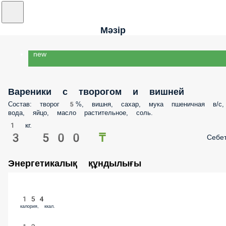
Мәзір
new
Вареники с творогом и вишней
Состав: творог 5%, вишня, сахар, мука пшеничная в/с,
вода, яйцо, масло растительное, соль.
1 кг.
3 500 ₸
Себе
Энергетикалық құндылығы
154
калория, ккал.