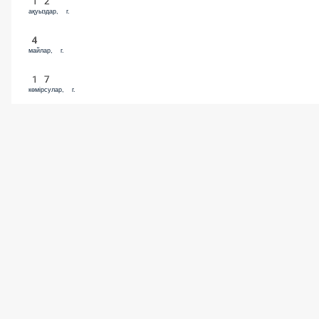
12
ақуыздар, г.
4
майлар, г.
17
көмірсулар, г.