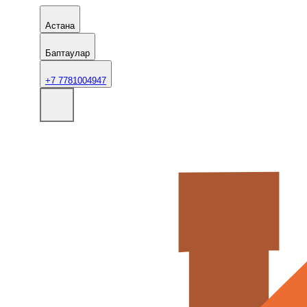
Астана
Баптаулар
+7 7781004947