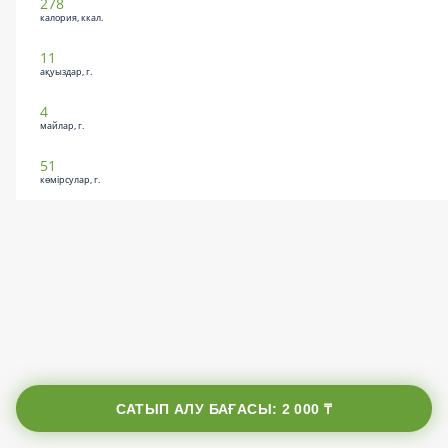
278
калория, ккал.
11
ақуыздар, г.
4
майлар, г.
51
көмірсулар, г.
САТЫП АЛУ БАҒАСЫ:
2 000 ₸