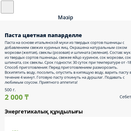
Мәзір
Паста цветная папарделле
Паста на основе итальянской муки из твердых сортов пшеницы с
добавлением свежих куриных яиц. Окрашена натуральным соком
моркови (желтая), свеклы (розовая) и шпината (зеленая). Состав: мук
из твердых сортов пшеницы, свежее яйцо куриное, сок моркови, сок
шпината, сок свеклы. Срок годности: 30 суток при температуре от -18
Способ приготовления: Перед приготовлением разморозить.
Вскипятить воду, посолить, опустить в кипящую воду, варить пасту 
течение 4 минут. Готовую пасту откинуть на дуршлаг. Подавать с
любимым соусом. Приятного аппетита!
500 г.
2 000 ₸
Себе
Энергетикалық құндылығы