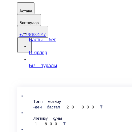
Астана
Баптаулар
+7 7781004947