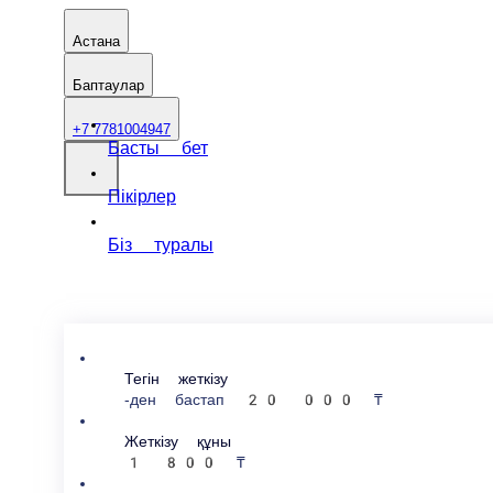
Астана
Баптаулар
+7 7781004947