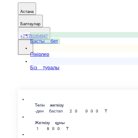
Астана
Баптаулар
+7 7781004947